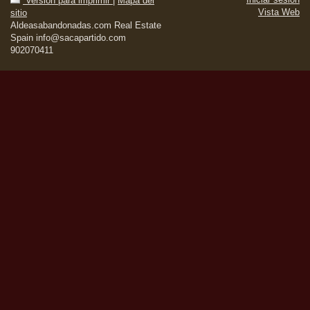
Versión para imprimir
|
Mapa del
Vista Web
sitio
Aldeasabandonadas.com Real Estate
Spain info@sacapartido.com
902070411